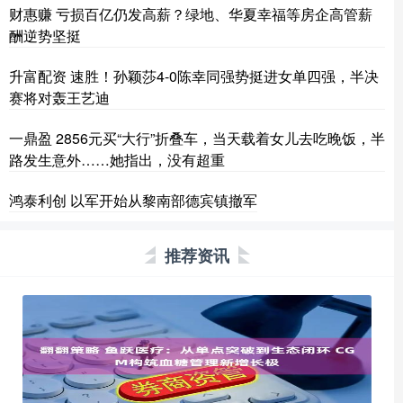
财惠赚 亏损百亿仍发高薪？绿地、华夏幸福等房企高管薪
酬逆势坚挺
升富配资 速胜！孙颖莎4-0陈幸同强势挺进女单四强，半决
赛将对轰王艺迪
一鼎盈 2856元买“大行”折叠车，当天载着女儿去吃晚饭，半
路发生意外……她指出，没有超重
鸿泰利创 以军开始从黎南部德宾镇撤军
推荐资讯