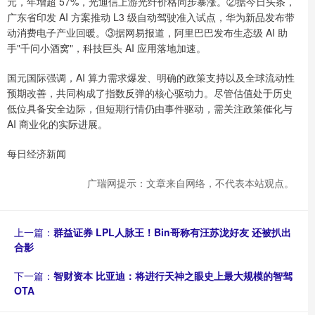
元，年增超 57%，光通信上游光纤价格同步暴涨。②据今日头条，
广东省印发 AI 方案推动 L3 级自动驾驶准入试点，华为新品发布带
动消费电子产业回暖。③据网易报道，阿里巴巴发布生态级 AI 助
手"千问小酒窝"，科技巨头 AI 应用落地加速。
国元国际强调，AI 算力需求爆发、明确的政策支持以及全球流动性
预期改善，共同构成了指数反弹的核心驱动力。尽管估值处于历史
低位具备安全边际，但短期行情仍由事件驱动，需关注政策催化与
AI 商业化的实际进展。
每日经济新闻
广瑞网提示：文章来自网络，不代表本站观点。
上一篇：
群益证券 LPL人脉王！Bin哥称有汪苏泷好友 还被扒出
合影
下一篇：
智财资本 比亚迪：将进行天神之眼史上最大规模的智驾
OTA