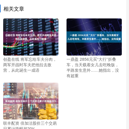
相关文章
创盈在线 将军忘给车夫分肉，
一鼎盈 2856元买“大行”折叠
两军开战时车夫把他拉去敌
车，当天载着女儿去吃晚饭，
营，从此诞生一成语
半路发生意外……她指出，没
有超重
联丰配资 倍加洁股价三个交易
日累计跌幅超20%