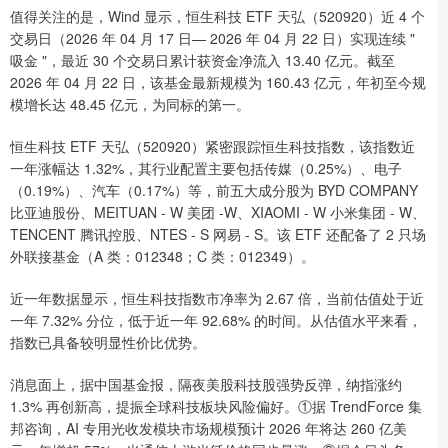
值得关注的是，Wind 显示，恒生科技 ETF 天弘（520920）近 4 个
交易日（2026 年 04 月 17 日— 2026 年 04 月 22 日）实现连续 "
吸金 "，最近 30 个交易日累计获资金净流入 13.40 亿元。截至
2026 年 04 月 22 日，该基金最新规模为 160.43 亿元，年初至今规
模增长达 48.45 亿元，为同标的第一。
恒生科技 ETF 天弘（520920）紧密跟踪恒生科技指数，该指数近
一年涨幅达 1.32%，其行业配置主要包括传媒（0.25%）、电子
（0.19%）、汽车（0.17%）等，前五大成分股为 BYD COMPANY
比亚迪股份、MEITUAN - W 美团 -W、XIAOMI - W 小米集团 - W、
TENCENT 腾讯控股、NTES - S 网易 - S。该 ETF 还配备了 2 只场
外联接基金（A 类：012348；C 类：012349）。
近一年数据显示，恒生科技指数市净率为 2.67 倍，当前估值处于近
一年 7.32% 分位，低于近一年 92.68% 的时间。从估值水平来看，
指数已具备较明显性价比优势。
消息面上，据中国基金报，隔夜美股科技股强势反弹，纳指涨约
1.3% 再创新高，提振全球科技板块风险偏好。①据 TrendForce 集
邦咨询，AI 专用光收发模块市场规模预计 2026 年将达 260 亿美