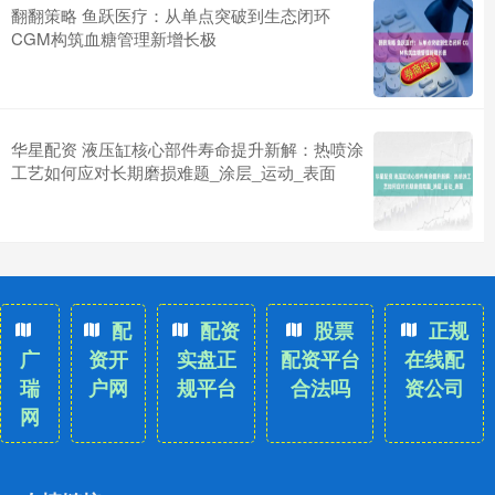
翻翻策略 鱼跃医疗：从单点突破到生态闭环
CGM构筑血糖管理新增长极
华星配资 液压缸核心部件寿命提升新解：热喷涂
工艺如何应对长期磨损难题_涂层_运动_表面
配
配资
股票
正规
广
资开
实盘正
配资平台
在线配
瑞
户网
规平台
合法吗
资公司
网