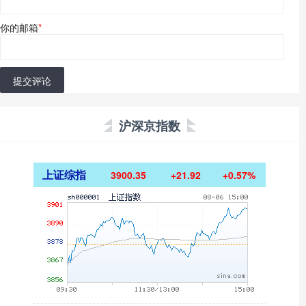
你的邮箱
*
提交评论
沪深京指数
上证综指
3900.35
+21.92
+0.57%