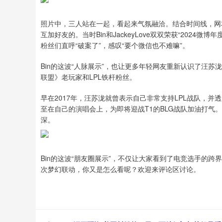
照片中，三人站在一起，看起来气氛融洽。结合时间线，网友推
互加好友的。当时Bin和JackeyLove双双荣获“202
粉丝们直呼“破案了”，感叹“要个微信也不难嘛”。
Bin的这波“人脉展示”，也让更多年轻网友重新认识了汪苏
联盟》老玩家和LPL铁杆粉丝。
早在2017年，汪苏泷就曾表示自己非常支持LPL战队，并透
至在自己的演唱会上，为即将迎战T1的BLG战队加油打
深。
Bin的这波“朋友圈展示”，不仅让大家看到了电竞选手的
次梦幻联动，你又是怎么看呢？欢迎来评论区讨论。