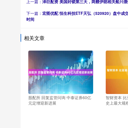
上一篇：
泽巨配资 美国封锁第三天，两艘伊朗相关船只
下一篇：
宏图优配 恒生科技ETF天弘（520920）盘中成
时间
相关文章
股配所 回复监管问询 中泰证券60亿
智财资本 
元定增迎新进展
史上最大规模