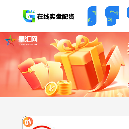
首
广瑞
页
网