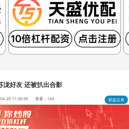
汪苏泷好友 还被扒出合影
4-25 11:06:55
查看：145
群益证券