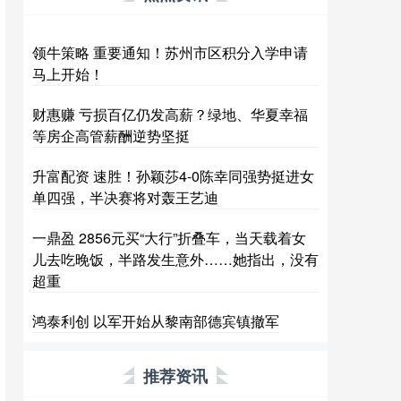
领牛策略 重要通知！苏州市区积分入学申请
马上开始！
财惠赚 亏损百亿仍发高薪？绿地、华夏幸福
等房企高管薪酬逆势坚挺
升富配资 速胜！孙颖莎4-0陈幸同强势挺进女
单四强，半决赛将对轰王艺迪
一鼎盈 2856元买“大行”折叠车，当天载着女
儿去吃晚饭，半路发生意外……她指出，没有
超重
鸿泰利创 以军开始从黎南部德宾镇撤军
推荐资讯