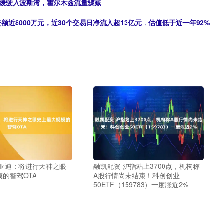
缓缓驶入波斯湾，霍尔木兹流量骤减
交额近8000万元，近30个交易日净流入超13亿元，估值低于近一年92%
比亚迪：将进行天神之眼
融凯配资 沪指站上3700点，机构称
的智驾OTA
A股行情尚未结束！科创创业
50ETF（159783）一度涨近2%