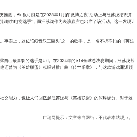
测，Bin很可能是在2025年1月的“微博之夜”活动上与汪苏泷结识并
4微博年度影响力电竞选手”，而汪苏泷作为表演嘉宾也出席了该活动。这一发现让
泷。事实上，这位“QQ音乐三巨头”之一的歌手，是一名不折不扣的《英雄
露自己最喜欢的选手是Uzi。在2024年的S14全球总决赛期间，汪苏泷甚
气。他还曾为《英雄联盟》献唱过推广曲《传世乐章》，与这款游戏渊源颇
跨界社交能力，也让人们回忆起汪苏泷与《英雄联盟》的深厚缘分。对于这
广瑞网提示：文章来自网络，不代表本站观点。