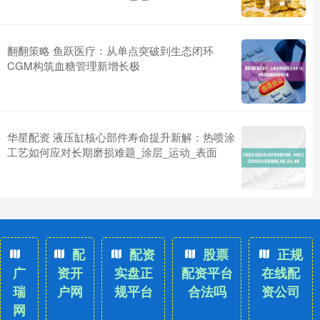
翻翻策略 鱼跃医疗：从单点突破到生态闭环
CGM构筑血糖管理新增长极
华星配资 液压缸核心部件寿命提升新解：热喷涂
工艺如何应对长期磨损难题_涂层_运动_表面
配
配资
股票
正规
广
资开
实盘正
配资平台
在线配
瑞
户网
规平台
合法吗
资公司
网