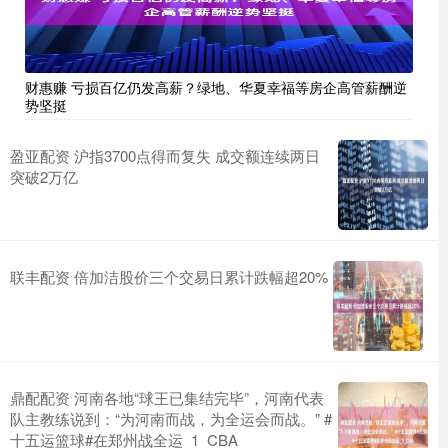
财惠赚 亏损百亿仍发高薪？绿地、华夏幸福等房企高管薪酬逆
势坚挺
盈亚配资 沪指3700点得而复失 成交额连续两日
突破2万亿
联丰配资 倍加洁股价三个交易日累计跌幅超20%
鼎配配资 河南各地“球王已集结完毕”，河南代表
队主教练说到：“为河南而战，为全运会而战。” #
十五运篮球#在郑州战全运_1_CBA