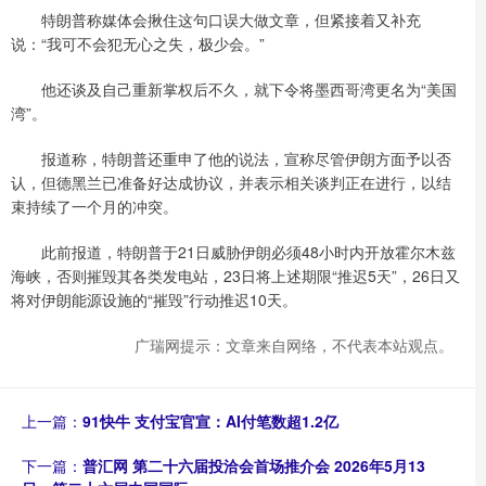
特朗普称媒体会揪住这句口误大做文章，但紧接着又补充
说：“我可不会犯无心之失，极少会。”
他还谈及自己重新掌权后不久，就下令将墨西哥湾更名为“美国
湾”。
报道称，特朗普还重申了他的说法，宣称尽管伊朗方面予以否
认，但德黑兰已准备好达成协议，并表示相关谈判正在进行，以结
束持续了一个月的冲突。
此前报道，特朗普于21日威胁伊朗必须48小时内开放霍尔木兹
海峡，否则摧毁其各类发电站，23日将上述期限“推迟5天”，26日又
将对伊朗能源设施的“摧毁”行动推迟10天。
广瑞网提示：文章来自网络，不代表本站观点。
上一篇：
91快牛 支付宝官宣：AI付笔数超1.2亿
下一篇：
普汇网 第二十六届投洽会首场推介会 2026年5月13