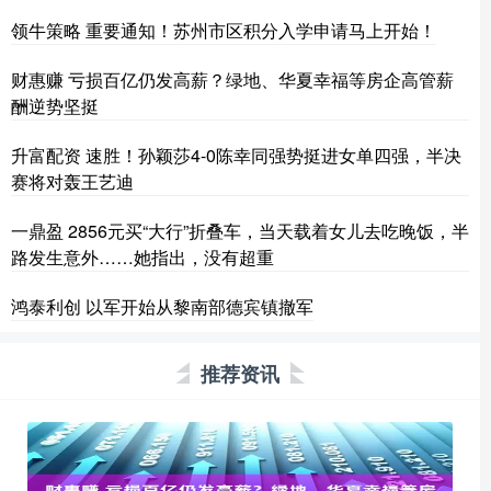
领牛策略 重要通知！苏州市区积分入学申请马上开始！
财惠赚 亏损百亿仍发高薪？绿地、华夏幸福等房企高管薪
酬逆势坚挺
升富配资 速胜！孙颖莎4-0陈幸同强势挺进女单四强，半决
赛将对轰王艺迪
一鼎盈 2856元买“大行”折叠车，当天载着女儿去吃晚饭，半
路发生意外……她指出，没有超重
鸿泰利创 以军开始从黎南部德宾镇撤军
推荐资讯